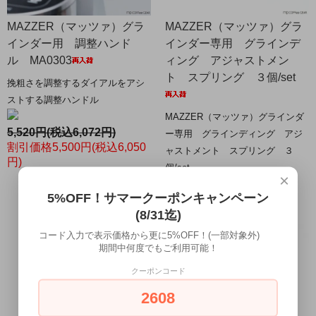
MAZZER（マッツァ）グラ
MAZZER（マッツァ）グラ
インダー用 調整ハンド
インダー専用 グラインデ
ル MA0303
ィング アジャストメン
ト スプリング ３個/set
挽粗さを調整するダイアルをアシ
ストする調整ハンドル
MAZZER（マッツァ）グラインダ
5,520円(税込6,072円)
ー専用 グラインディング アジ
割引価格5,500円(税込6,050
ャストメント スプリング ３
円)
個/set
×
5%OFF！サマークーポンキャンペーン
1,680円(税込1,848円)
(8/31迄)
コード入力で表示価格から更に5%OFF！(一部対象外)
期間中何度でもご利用可能！
クーポンコード
2608