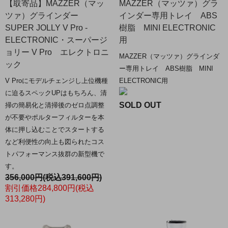
【取寄品】MAZZER（マッ
MAZZER（マッツァ）グラ
ツァ）グラインダー
インダー専用トレイ ABS
SUPER JOLLY V Pro -
樹脂 MINI ELECTRONIC
ELECTRONIC・スーパージ
用
ョリー V Pro エレクトロニ
MAZZER（マッツァ）グラインダ
ック
ー専用トレイ ABS樹脂 MINI
V Proにモデルチェンジし上位機種
ELECTRONIC用
に迫るスペックUPはもちろん、清
SOLD OUT
掃の簡易化と清掃後のゼロ点調整
が不要やポルターフィルターを本
体に押し込むことでスタートする
など利便性の向上も図られたコス
トパフォーマンス抜群の新型機で
す。
356,000円(税込391,600円)
割引価格284,800円(税込
313,280円)