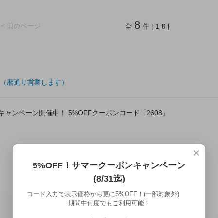
8
< 前のページ
全
件 [ 1-8 ]
（暦通り営業します）
ポンキャンペーン開催中！ 5%OFFクーポンコード「2608」
×
5%OFF！サマークーポンキャンペーン
(8/31迄)
コード入力で表示価格から更に5%OFF！(一部対象外)
期間中何度でもご利用可能！