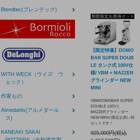
Blendtec(ブレンテック)
【限定特価】DOMO
BAR SUPER DOUB
LE タンク式 100V仕
様/ VBM + MAZZER
WITH WECK（ウイズ ウ
グラインダー NEW
ェック）
MINI
作家もの
VBM/DOMOBAR SUPER
DOUBLE 100Vと
Almedahls(アルメダール
MAZZERグラインダー
ス)
NEW MINIの限定お買い得
セットです！
KANEAKI SAKAI
925,000円(税込
POTTERY（金秋酒井製