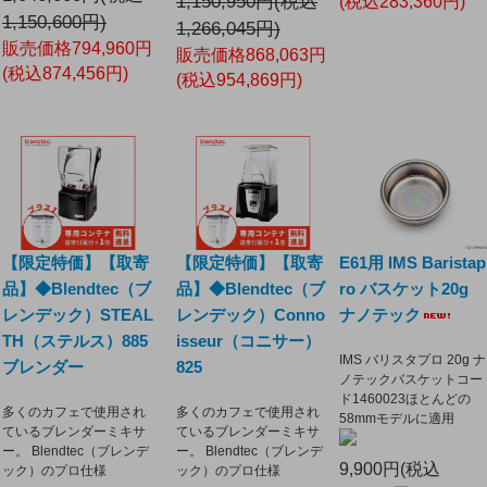
1,150,950円(税込
(税込283,360円)
1,150,600円)
1,266,045円)
販売価格794,960円
販売価格868,063円
(税込874,456円)
(税込954,869円)
【限定特価】【取寄
【限定特価】【取寄
E61用 IMS Baristap
品】◆Blendtec（ブ
品】◆Blendtec（ブ
ro バスケット20g
レンデック）Conno
レンデック）STEAL
ナノテック
isseur（コニサー）
TH（ステルス）885
IMS バリスタプロ 20g ナ
825
ブレンダー
ノテックバスケットコー
ド1460023ほとんどの
多くのカフェで使用され
多くのカフェで使用され
58mmモデルに適用
ているブレンダーミキサ
ているブレンダーミキサ
ー。 Blendtec（ブレンデ
ー。 Blendtec（ブレンデ
9,900円(税込
ック）のプロ仕様
ック）のプロ仕様