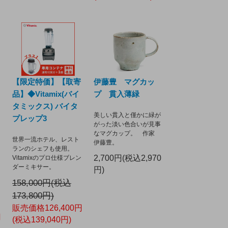
【限定特価】【取寄
伊藤豊 マグカッ
品】◆Vitamix(バイ
プ 貫入薄緑
タミックス) バイタ
美しい貫入と僅かに緑が
プレップ3
がった淡い色合いが見事
なマグカップ。 作家
世界一流ホテル、レスト
伊藤豊。
ランのシェフも使用。
2,700円(税込2,970
Vitamixのプロ仕様ブレン
ダーミキサー。
円)
158,000円(税込
173,800円)
販売価格126,400円
円
(税込139,040円)