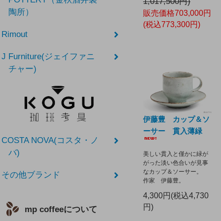
1,017,500円)
陶所）
販売価格703,000円
(税込773,300円)
Rimout
J Furniture(ジェイファニ
チャー)
伊藤豊 カップ＆ソ
ーサー 貫入薄緑
COSTA NOVA(コスタ・ノ
バ)
美しい貫入と僅かに緑が
がった淡い色合いが見事
なカップ＆ソーサー。
その他ブランド
作家 伊藤豊。
4,300円(税込4,730
円)
mp coffeeについて