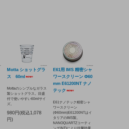
Motta ショットグラ
E61用 IMS 精密シャ
ス 60ml
ワースクリーン Φ60
mm E61200NT ナノ
Mottaのシンプルなガラス
テック
製ショットグラス。目盛
付で使いやすい60mlサイ
E61ナノテック精密シャ
ズ。
ワースクリーン
980円(税込1,078
(Φ60mm)E61200NTはイ
タリアのIMS製。
円)
NANOQUARTZコーティ
ング(NT)により抗菌効果