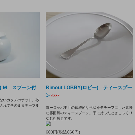
ト) Ｍ スプーン付
Rimout LOBBY(ロビー) ティースプー
ン
ないカタチのポット。砂
入れてそのままテーブル
ヨーロッパ中世の伝統的な形状をモチーフにした素朴
な雰囲気のティースプーン。手に持ったときしっくり
なじむ感じです。
600円(税込660円)