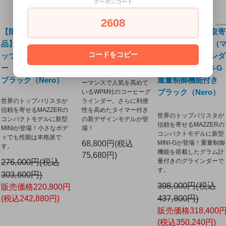
クーポンコード
2608
【限定特価】【取寄
WPM コーヒーグラ
【限定特価】【取寄
品】◆MAZZER（マ
インダー ZD-17OD
品】◆MAZZER（
コードをコピー
ッツァ）グラインダ
ッツァ）グラインダ
その美しいデザイン性と
ー NEW MINI
ー NEW MINI-G
定評のあるコストパフォ
ブラック（Nero）
重量制御機能付き
ーマンスで人気を高めて
ブラック（Nero）
いるWPM社のコーヒーグ
世界のトップバリスタが
ラインダー。さらに利便
信頼を寄せるMAZZERの
性を高めたタイマー付き
世界のトップバリスタが
コンパクトモデルに新型
の新デザインモデルが登
信頼を寄せるMAZZERの
MINIが登場！小さなボデ
場！
コンパクトモデルに新型
ィでも性能は本格派で
68,800円(税込
MINI-Gが登場！重量制御
す。
機能を搭載したグラム計
75,680円)
276,000円(税込
量付きのグラインダーで
す。
303,600円)
398,000円(税込
販売価格220,800円
437,800円)
(税込242,880円)
販売価格318,400
(税込350,240円)