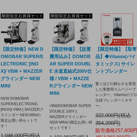
【限定特価】【取寄
【限定特価】NEW D
【限定特価】【設置
品】◆Vitamix(バイ
OMOBAR SUPER/E
費用込み】DOMOB
タミックス) サイレ
LECTRONIC [INO
AR SUPER DOUBL
ントブレンダー
X]/ VBM + MAZZER
E 水道直結式200V仕
グラインダー NEW
様 / VBM + MAZZE
驚くほどの静かさを実現
MINI
Rグラインダー NEW
した業務用スムージーブ
MINI
レンダー。Vitamixのプロ
NEW DOMOBAR
仕様ブレンダーミキサ
SUPER/ELECTRONIC
ー。
VBM/DOMOBAR SUPER
[INOX]/ VBMとMAZZERグ
DOUBLE 100Vと
322,000円(税込
ラインダー NEW MINIの
MAZZERグラインダー
限定お買い得セットで
354,200円)
NEW MINIの限定お買い得
す！
セットです！
販売価格257,600
1,046,000円(税込