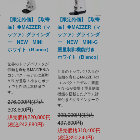
【限定特価】【取寄
【限定特価】【取寄
マ
品】◆MAZZER（マ
品】◆MAZZER（マ
ッツァ）グラインダ
ッツァ）グラインダ
ー NEW MINI
ー NEW MINI-G
ホワイト（Bianco）
重量制御機能付き
ホワイト（Bianco）
世界のトップバリスタが
信頼を寄せるMAZZERの
世界のトップバリスタが
コンパクトモデルに新型
信頼を寄せるMAZZERの
MINIが登場！小さなボデ
コンパクトモデルに新型
ィでも性能は本格派で
MINI-Gが登場！重量制御
す。
機能を搭載したグラム計
量付きのグラインダーで
276,000円(税込
す。
303,600円)
398,000円(税込
販売価格220,800円
437,800円)
(税込242,880円)
円
販売価格318,400円
(税込350,240円)