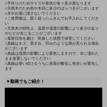
○手作りのためサイズや形状が各々多少異なります
○天然木のため色や木目に多少のばらつきがございます
○水やお湯に浸さないでください
○ご使用後は、固く絞ったふきんでお手入れしてくださ
い
○天然木の特性上、温度や湿度の影響により多少の反り
やヒビが生じることがございます
○直射日光を避け、乾燥した状態で保管してください
○真鍮はキズ、黒ずみ、凹みのような跡が見られる場合
がございます
○真鍮は湿度の影響により変色しますので、水に濡れた
まま放置しないでください
○真鍮は使い続けるうちに表面が酸化し色合いが変化し
ます
▼動画でもご紹介！