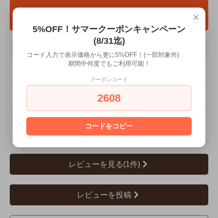
カートに入れる
×
5%OFF！サマークーポンキャンペーン
(8/31迄)
その他の詳細情報
コード入力で表示価格から更に5%OFF！(一部対象外)
期間中何度でもご利用可能！
販売価格
10,000円(税込11,000円)
クーポンコード
2608
型番
KINTO-27590●
残り1点です！お早めにどう
在庫状況
コードをコピー
ぞ！
レビューを見る(1件)
レビューを投稿