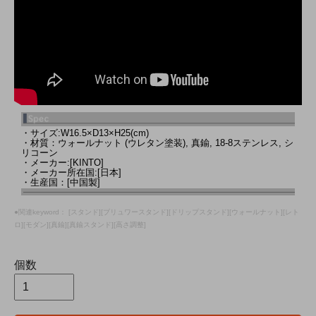
・サイズ:W16.5×D13×H25(cm)
・材質：ウォールナット (ウレタン塗装), 真鍮, 18-8ステンレス, シ
リコーン
・メーカー:[KINTO]
・メーカー所在国:[日本]
・生産国：[中国製]
●関連keyword： [スタンド][ブリュワースタンド][ドリップスタンド][ウォールナット][レト
ロ][モダン][真鍮][真鍮スタンド][高さ調整]
個数