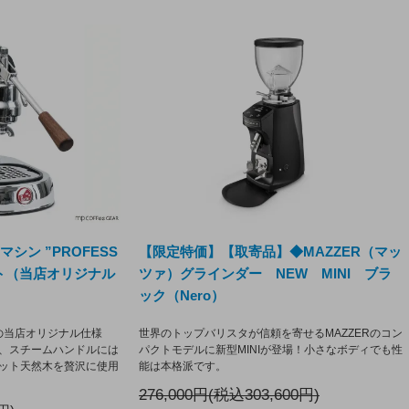
ソマシン ”PROFESS
【限定特価】【取寄品】◆MAZZER（マッ
ット（当店オリジナル
ツァ）グラインダー NEW MINI ブラ
ック（Nero）
NAL の当店オリジナル仕様
世界のトップバリスタが信頼を寄せるMAZZERのコン
、スチームハンドルには
パクトモデルに新型MINIが登場！小さなボディでも性
ット天然木を贅沢に使用
能は本格派です。
276,000円(税込303,600円)