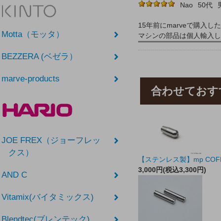
Nao
50代
15年前にmarveで購入
Motta（モッタ）
マシンの部品は個人輸入し
BEZZERA (ベゼラ）
marve-products
合わせておす
JOE FREX（ジョーフレッ
クス）
【ステンレス製】mp COFF
3,000円(税込3,300円)
AND C
Vitamix(バイタミックス)
Blendtec(ブレンテック)