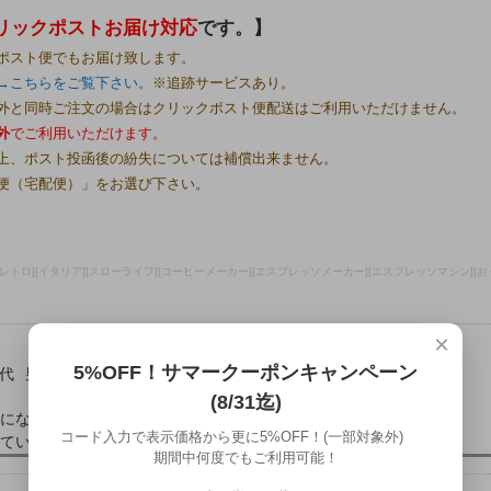
リックポストお届け対応
です。】
ポスト便でもお届け致します。
→こちらをご覧下さい。
※追跡サービスあり。
外と同時ご注文の場合はクリックポスト便配送はご利用いただけません。
外
でご利用いただけます。
上、ポスト投函後の紛失については補償出来ません。
便（宅配便）」をお選び下さい。
][レトロ][イタリア][スローライフ][コーヒーメーカー][エスプレッソメーカー][エスプレッソマシン][おうちcaf
×
5%OFF！サマークーポンキャンペーン
0代
男性
2024/02/04 10:42:09
(8/31迄)
になってくる品物ですがネットで気軽に購入できるのは
コード入力で表示価格から更に5%OFF！(一部対象外)
ています。
期間中何度でもご利用可能！