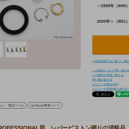
～1999年（Φ49
2000年～（Φ51
» 特定商取引法に基づく表記 
この商品について問い合わ
この商品を友達に教える
買い物を続ける
レビューを見る(2件)
レビューを投稿(購入者のみ)
ョン・周辺ツール
La Pavoni専用パーツ
ROFESSIONAL用 レバーピストン廻りの消耗