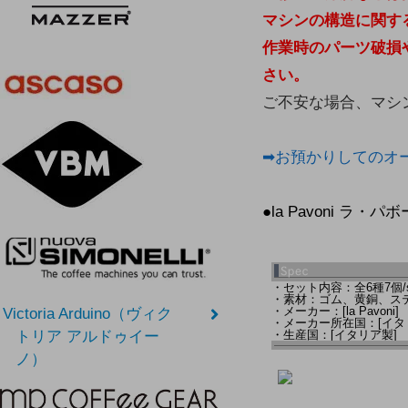
マシンの構造に関す
作業時のパーツ破損
さい。
ご不安な場合、マシ
➡お預かりしてのオ
●la Pavoni ラ
・セット内容：全6種7個/s
・素材：ゴム、黄銅、ス
・メーカー：[la Pavoni]
Victoria Arduino（ヴィク
・メーカー所在国：[イタ
・生産国：[イタリア製]
トリア アルドゥイー
ノ）