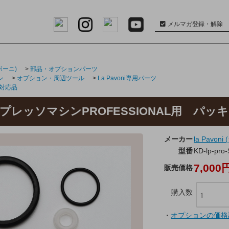
メルマガ登録・解除
パボーニ)
>
部品・オプションパーツ
ン
>
オプション・周辺ツール
>
La Pavoni専用パーツ
 対応品
iエスプレッソマシンPROFESSIONAL用 パ
メーカー
la Pavo
型番
KD-lp-pro
7,000
販売価格
購入数
・
オプションの価格