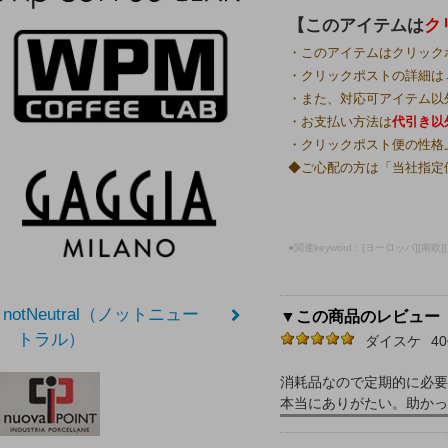
【このアイテムは
ク
・このアイテムはクリック
・クリックポストの詳細は
・また、対応可アイテム以
・お支払い方法は
代引き以
・クリックポスト便の性格
◆ご心配の方は「当社指定
●関連keyword：[ヨーロッパ][南欧
notNeutral（ノットニュー
▼この商品のレビュー
トラル）
ダイスケ
4
消耗品なので定期的に必要
本当にありがたい。助かっ