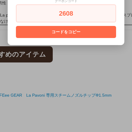
クーポンコード
男性
2022/09/14 22:14:33
2608
したLa pavoni をオーバーホールしました。パッキンが新しくなり、エ
なければ入手が難しいと思っていたので、大変助かりました。
コードをコピー
すめのアイテム
Eee GEAR La Pavoni 専用スチームノズルチップΦ1.5mm