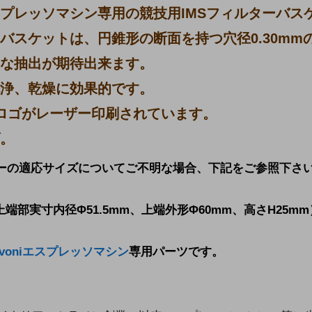
プレッソマシン専用の競技用IMSフィルターバスケッ
バスケットは、円錐形の断面を持つ穴径0.30m
な抽出が期待出来ます。
浄、乾燥に効果的です。
i ロゴがレーザー印刷されています。
。
ーの適応サイズについてご不明な場合、下記をご参照下さ
端部実寸内径Φ51.5mm、上端外形Φ60mm、高さH25m
Pavoniエスプレッソマシン
専用パーツです。