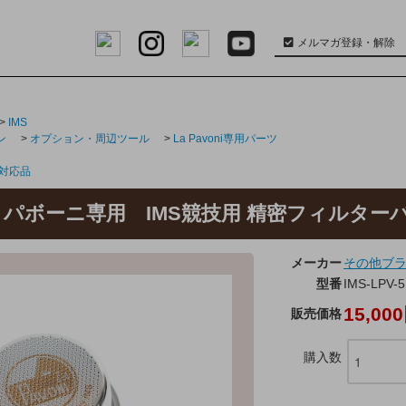
メルマガ登録・解除
>
IMS
ン
>
オプション・周辺ツール
>
La Pavoni専用パーツ
 対応品
i ラ・パボーニ専用 IMS競技用 精密フィルターバ
メーカー
その他ブ
型番
IMS-LPV-5
15,00
販売価格
購入数