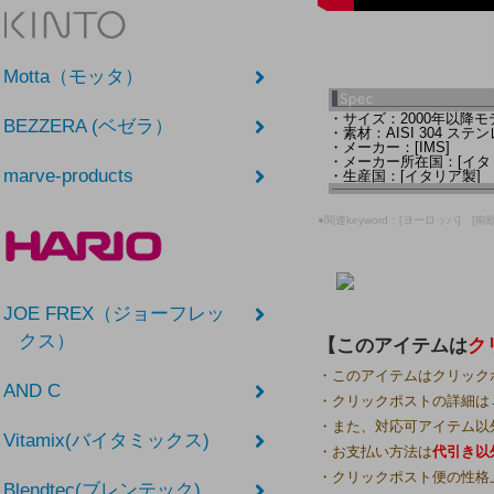
Motta（モッタ）
・サイズ：2000年以降モデ
BEZZERA (ベゼラ）
・素材：AISI 304 ス
・メーカー：[IMS]
・メーカー所在国：[イタ
marve-products
・生産国：[イタリア製]
●関連keyword：[ヨーロッパ] [南
JOE FREX（ジョーフレッ
クス）
【このアイテムは
ク
・このアイテムはクリック
AND C
・クリックポストの詳細は
・また、対応可アイテム以
Vitamix(バイタミックス)
・お支払い方法は
代引き以
・クリックポスト便の性格
Blendtec(ブレンテック)