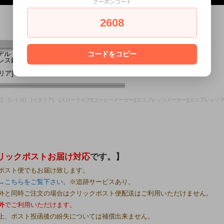
クーポンコード
2608
コードをコピー
ル：Φ51mmフィルター/上端部実寸内径Φ51.5,上端外形Φ60,H25mm
テンレス鋼。研磨仕上げ。外面底Pavoni ロゴ：レーザー印刷
リア]
欧] [レトロ] [イタリア] [スローライフ][コーヒーメーカー][エスプレッソメーカー][エスプレッソマシン] [おう
リックポストお届け対応
です。】
ポスト便でもお届け致します。
→こちらをご覧下さい。
※追跡サービスあり。
外と同時ご注文の場合はクリックポスト便配送はご利用いただけません。
外
でご利用いただけます。
上、ポスト投函後の紛失については補償出来ません。