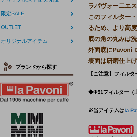
ラパヴォー二エス
限定SALE
このフィルター・
るため、より高度
OUTLET
底の角の丸みは洗
オリジナルアイテム
外面底にPavon
表面は研磨仕上げ
ブランドから探す
【ご注意】フィルタ
◆Φ51フィルター（上
※当アイテムは
la 