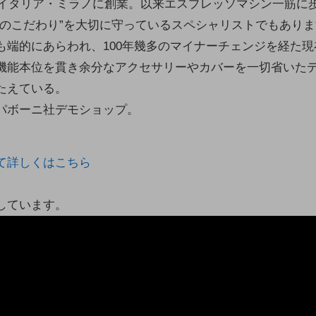
5年イタリア・ミラノに創業。以来エスプレッソマシン一筋に
ロのこだわり”を大切に守っているスペシャリストでもあり
も端的にあらわれ、100年幾多のマイナーチェンジを経た
機能本位を貫き余分なアクセサリーやカバーを一切省いた
たえている。
パボーニ社デモショップ。
て詳しくはこちら
しています。