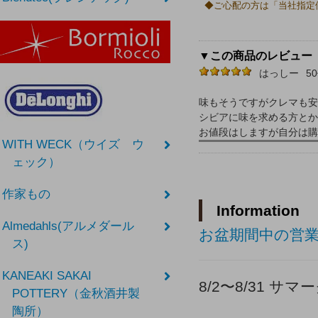
◆ご心配の方は「当社指定
▼この商品のレビュー
はっしー
5
味もそうですがクレマも安
シビアに味を求める方とか
お値段はしますが自分は購
WITH WECK（ウイズ ウ
ェック）
作家もの
Information
Almedahls(アルメダール
お盆期間中の営
ス)
KANEAKI SAKAI
8/2〜8/31 
POTTERY（金秋酒井製
陶所）