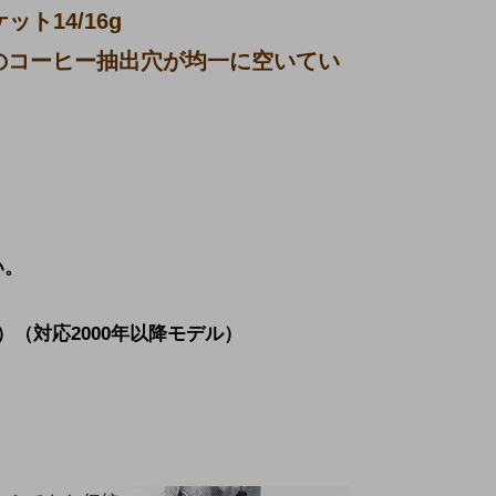
ト14/16g
mのコーヒー抽出穴が均一に空いてい
い。
m）（対応2000年以降モデル）