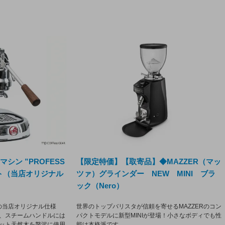
ソマシン ”PROFESS
【限定特価】【取寄品】◆MAZZER（マッ
ット（当店オリジナル
ツァ）グラインダー NEW MINI ブラ
ック（Nero）
NAL の当店オリジナル仕様
世界のトップバリスタが信頼を寄せるMAZZERのコン
、スチームハンドルには
パクトモデルに新型MINIが登場！小さなボディでも性
ット天然木を贅沢に使用
能は本格派です。