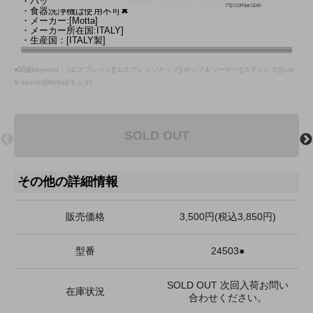
・パッケージ：専用紙箱入り
・食器洗浄機は使用不可✖
・メーカー:[Motta]
・メーカー所在国:ITALY]
・生産国：[ITALY製]
●関連keyword： [エスプレッソ][エスプレッソカップ][カップ＆ソーサー][ステンレス][cup
& saucer][Motta][モッタ]
SOLD OUT
その他の詳細情報
販売価格
3,500円(税込3,850円)
型番
24503●
SOLD OUT 次回入荷お問い
在庫状況
合わせください。