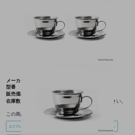
メーカー
Motta（モッタ）
型番
24503●
販売価格
3,500円(税込3,850円)
在庫数
SOLD OUT 次回入荷お問い合わせください。
この商品のキーワード
エスプレッソマシン
オプション・周辺ツール
バリスタツール