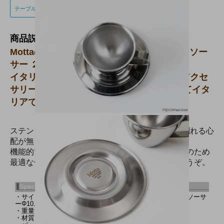
テーブルウェア
カップ＆ソーサー
商品説明
Mottaのステンレス製エスプレッソ カップ＆ソー
サー ２客セット。
イタリアのトップタンパーおよびコーヒーアクセ
サリーメーカーの1つであるMotta社によってイタ
リアで作られました。
ステンレス製3oz（80cl）エスプレッソカップ。割れる心
配が無く旅のお供にも最適です。
機能的でモダンなデザインでカップは中空タイプのため
最適な保温性を発揮します。贈り物や御祝にもどうぞ。
・サイズ：カップ：Φ7 xH 5cm 容量：3oz（80cl）/cup ソーサ
ーΦ10.9cm カップ＆ソーサー ２客セット
・重量：約140g（1set）
・材質：【ステンレス18/10】