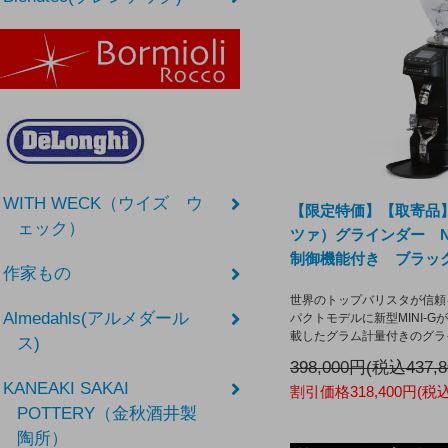
WITH WECK（ウイズ ウ
【限定特価】【取寄品】
ェック）
ツァ）グラインダー NE
制御機能付き ブラック
作家もの
世界のトップバリスタが信頼を
Almedahls(アルメダール
パクトモデルに新型MINI-
載したグラム計量付きのグラ
ス)
398,000円(税込437,
KANEAKI SAKAI
割引価格318,400円(税込3
POTTERY（金秋酒井製
陶所）