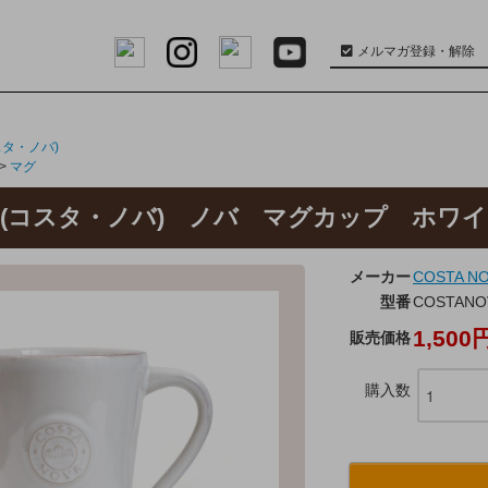
メルマガ登録・解除
コスタ・ノバ)
>
マグ
OVA(コスタ・ノバ) ノバ マグカップ ホワ
メーカー
COSTA 
型番
COSTANO
1,500
販売価格
購入数