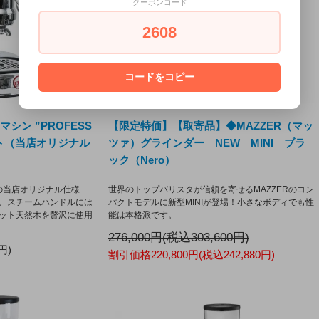
クーポンコード
2608
コードをコピー
ソマシン ”PROFESS
【限定特価】【取寄品】◆MAZZER（マッ
ット（当店オリジナル
ツァ）グラインダー NEW MINI ブラ
ック（Nero）
NAL の当店オリジナル仕様
世界のトップバリスタが信頼を寄せるMAZZERのコン
、スチームハンドルには
パクトモデルに新型MINIが登場！小さなボディでも性
ット天然木を贅沢に使用
能は本格派です。
276,000円(税込303,600円)
円)
割引価格220,800円(税込242,880円)