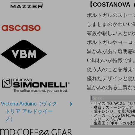
【COSTANOV
ポルトガルのストー
しましまのかわいい家
家族や親しい人との
ポルトガルやヨーロ
温かみがあり透明感
い味わいが特徴です
使う人のことを考え
優れたデザインと使い
温かみのある上質な
Victoria Arduino（ヴィク
・サイズ:Φ9×W12.5（持
・材質：ストーンウェア
トリア アルドゥイー
・電子レンジ、食器洗浄機
・メーカー:[COSTA NOV
ノ）
・シリーズ[NOVA]
・生産国：[ポルトガル製