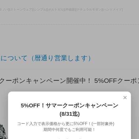
][コスタノバ][ストーンウェア][シンプル][ポルトガル][半磁器][ナチュラルモダン][ハンドメイド]
業について（暦通り営業します）
サマークーポンキャンペーン開催中！ 5%OFFクーポ
×
5%OFF！サマークーポンキャンペーン
(8/31迄)
コード入力で表示価格から更に5%OFF！(一部対象外)
期間中何度でもご利用可能！