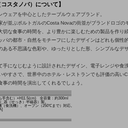
A（コスタノバ）について】
ンウェアを中心としたテーブルウェアブランド。
が並ぶポルトガルのCosta Novaの街並がブランドロゴの
大切な食事の時間を、より豊かに楽しむための製品を作り
ッパの都市・自然をモチーフにしたデザインはどれも個性
のある不思議な色彩や、ゆったりとした形、シンプルなデ
。
て手になじむように設計されたデザイン、電子レンジや食
やすさで、世界中のホテル・レストランでも評価の高いCOS
食事の時間を演出してくれるでしょう。
ち手含む）×H11.5(cm) 全容量：約300ml
（_器（せっき）半磁器）製。
（食洗機）、オーブン（250℃まで）対応。
A]
]