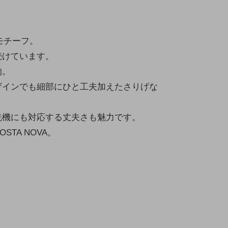
モチーフ。
続けています。
的。
ザインでも細部にひと工夫加えたさりげな
洗機にも対応する丈夫さも魅力です。
TA NOVA。