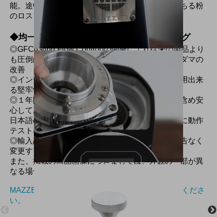
能。途中でレベリングすることにより、こぼれ落ちる粉
のロスも削減できます。
◆均一均等なグラインド&安定したドーシング
◎GFC(Grind Flow Control)の開発により従来の製品より
も圧倒的になめらかなドーシングとコーヒー粉のダマの
改善
◎インテリアに映える重厚な金属ボディ、永年愛用出来
る堅牢性
◎１年間保証付きで万一の際やメンテナンス等も含め安
心してお使いいただけます。
日本語の説明書もついた正規輸入品です。出荷前に動作
テストに合格したものをお届け致します。
◎輸入品につき商品のデザイン、仕様、価格は予告なく
変更する場合がありますので何卒ご了承ください。
また、掲載の商品画像につきましては、外観の一部が異
なる場合がございます。
MAZZERの詳細及び各モデル比較はこちらをご覧くださ
い。