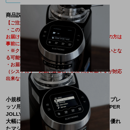
商品説明
【ご注文前に必ずご一読お願い致します】
・この商品はお取り寄せとなります。
お届けに日数がかかる場合がありますのでお急ぎの方は
事前にお問い合わせください。
・※クレジット決済の場合、納品より先のお支払いとな
る可能性がございます。
・お届け日のご指定は承れません。
（システム上「お届け希望日」の入力は可能ですが対応
出来ない場合もありますのでご了承ください）
小規模カフェにおすすめのミドルクラスエスプレ
ッソ用グラインダーの決定版、MAZZER SUPER
JOLLYの最新モデル
大幅に進化して価格は据え置き。コスパにも優れ
たマシンです。