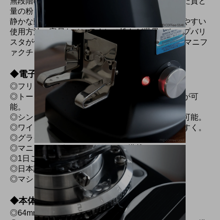
無段階の挽き具合調整と正確な計量により安定した質と
量の粉を提供。
静かな動作音と安定したグラインディング、扱いやすい
使用方法、容易なメンテナンス性など世界のトップバリ
スタが信頼を寄せるMAZZERのグラインダーにはマニフ
ァクチャーのプライドが息づいています。
◆電子コントロールパネル
◎フリッピングディスプレイを採用。
◎トータル、もしくは部分的なドーサーカウントが可
能。
◎シングル、ダブル、トリプルのドーサー設定が可能。
◎ワイドディスプレイと広角ビューでさらに見やすく。
◎グラインドの最大量が設定可能。
◎マニュアルグラインドモードを搭載。
◎1日ごとのグラインド統計が確認可能。
◎日本語を含む多言語対応
◎マシンに異常があれば画面上でお知らせ。
◆本体機能など
◎64mm フラットディスクを採用。