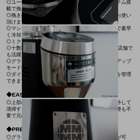
◎ユーザーフレンドリーなメモリートラックシステム搭
載で挽き具合調整のセットが簡単。
◎挽き残し微粉が従来より減少。よりクリーンにお使い
頂けます。
◎マシン内に熱がこもらないよう、ダブルファンで素早
く冷却。
◎ミクロ単位での挽き具合調整が可能。
◎十数秒で20g弱(目安)を挽く能力は、レストラン店舗で
も活躍しているスペックです。
◎グラインド途中で一度ポーズする、ドーシングアップ
モード搭載。
◎ダイヤル部分の調整が可能に。数値で挽き具合を管理
できます。
◆EASY CLEANING
◎上部のネジ４点を取り外すと簡単に上刃を取り外して
清掃することが可能です。再セット後のゼロ点調整も不
要で元の挽き目をキープします。
◆PRE-TAP PAUSE
◎グラインドプログラムにポーズを設定することが可