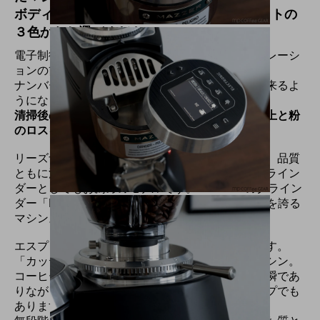
ボディカラーはブラック、シルバー、ホワイトの
３色からお選びください。
電子制御による詳細なグラインド設定によりオペレーシ
ョンの簡略化とクオリティ向上に貢献。
ナンバーがゼロ点調整可能になり、数値で確認出来るよ
うになりました。
清掃後のゼロ点調整が不要になり、作業効率の向上と粉
のロスを大幅に削減できます。
リーズナブルな導入コストでグラインドスピード、品質
ともに満足のいく使用感。小規模店や２台目のグライン
ダーとしてもお薦めのモデルです。MAZZERのグライン
ダー「MINI」シリーズよりほぼ倍の挽き速度能力を誇る
マシン。
エスプレッソの抽出においてグラインドは重要です。
「カッティングで味が変わる」のを実感出来るマシン。
コーヒー豆の粉砕・カッティングのプロセスは一瞬であ
りながら、最高の仕上がりには最も重要なステップでも
あります。