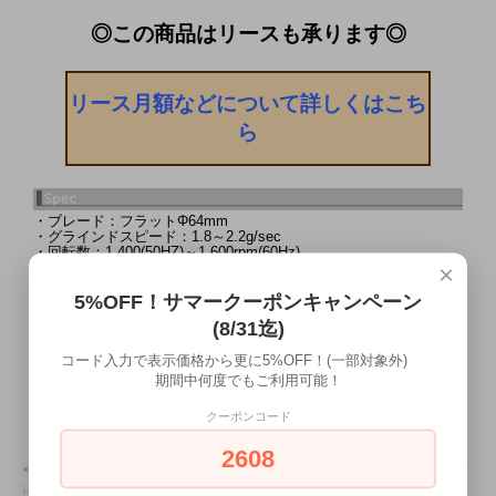
◎この商品はリースも承ります◎
リース月額などについて詳しくはこち
ら
・ブレード：フラットΦ64mm
・グラインドスピード：1.8～2.2g/sec
・回転数：1,400(50HZ)～1,600rpm(60Hz)
・ブレード交換目安：300kg
×
・ホッパー容量：約1,100g
・サイズ: W20.7×D25.5×H59.5(cm)
5%OFF！サマークーポンキャンペーン
・重量：15kg
(8/31迄)
・消費電力：350w
・使用電源：単相100Ｖ 50/60Hz アース付き二股コンセントプラ
コード入力で表示価格から更に5%OFF！(一部対象外)
グアダプター付属
・メーカー:[MAZZER]
期間中何度でもご利用可能！
・ブランド:[MAZZER]
・メーカー所在国:[イタリア]
クーポンコード
・生産国：[イタリア製]
2608
●関連keyword：[グラインダー][ミル][コーヒー][ヨーロッパ][バリスタ][おうちcafe][エスプ
レッソ][MAZZER][マッツァ][マッツア][SUPER JOLLY][V Pro]