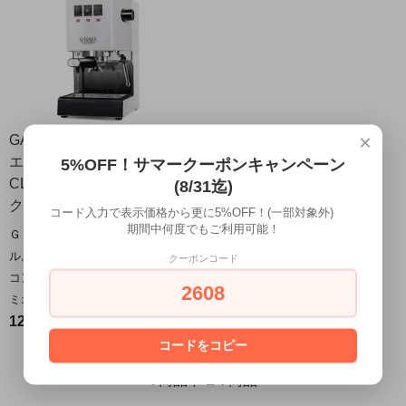
×
GAGGIA ガジア セミオート
エスプレッソマシン
5%OFF！サマークーポンキャンペーン
CLASSIC evo pro クラシッ
(8/31迄)
ク エボプロ ホワイト
コード入力で表示価格から更に5%OFF！(一部対象外)
期間中何度でもご利用可能！
ＧＡＧＧＩＡフラッグシップモデ
ル。業務用モデルをベースにした
クーポンコード
コンパクトでスタイリッシュなセ
2608
ミオートタイプ。
128,000円(税込140,800円)
コードをコピー
7
1
7
商品中
-
商品