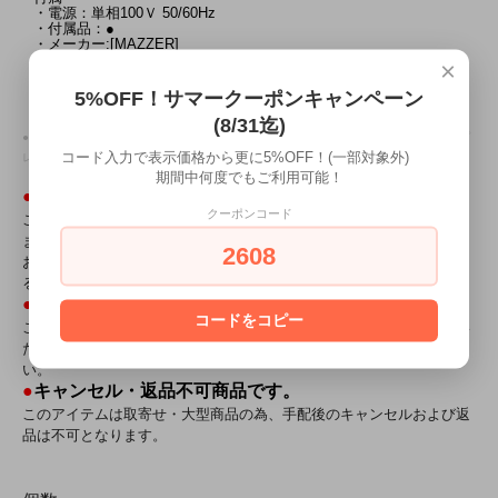
・電源：単相100Ｖ 50/60Hz
・付属品：●
・メーカー:[MAZZER]
・ブランド:[MAZZER]
×
・メーカー所在国:[イタリア]
・生産国：[イタリア製]
5%OFF！サマークーポンキャンペーン
(8/31迄)
●関連keyword：[グラインダー][ミル][コーヒー][ヨーロッパ][バリスタ][おうちcafe][エスプ
コード入力で表示価格から更に5%OFF！(一部対象外)
レッソ][MAZZER][マッツァ][MNI][重量制御機能]
期間中何度でもご利用可能！
●
この商品はお取寄せになります。
クーポンコード
このアイテムはお取寄せの為、お届けにお時間をいただく場合があり
ます。
2608
お急ぎの方は念の為ご注文前に下記「この商品について問い合わせ
る」よりお問い合わせ下さい。
●
代引不可商品です。
コードをコピー
このアイテムはメーカー直送の為、お支払い方法に代引きをご利用い
ただけません。恐れ入りますがご注文の際は代引き以外をご選択下さ
い。
●
キャンセル・返品不可商品です。
このアイテムは取寄せ・大型商品の為、手配後のキャンセルおよび返
品は不可となります。