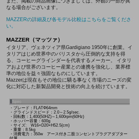
また、掲載の商品画像につきましては、外観の一部が異
なる場合がございます。
MAZZERの詳細及び各モデル比較はこちらをご覧くださ
い。
MAZZER（マッツァ）
イタリア、ヴェネツィア県Gardigiano 1950年に創業。イ
タリアはじめ世界中のバリスタから圧倒的な支持を得
る、コーヒーグラインダーを代表するメーカー。 イタリ
アおよび世界のコーヒー産業との連携を強化し、業界標
準の地位を益々強固なものにしています。
Mazzerは現在もその地位に驕る事なく市場のニーズの変
化に対応した新製品開発と技術の向上を続けています。
・ブレード：FLATΦ64mm
・グラインドスピード：2.0～2.5g/sec.
・回転数：1,400(50HZ)～1,600rpm(60Hz)
・ホッパー容量：600g
・サイズ: W16×D20×H52.5(cm)
・重量：8.5kg
・消費電力：350w アース付き二股コンセントプラグアダプター
付属