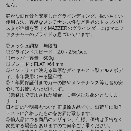
せん。
静かな動作音と安定したグラインディング、扱いやすい
使用方法、容易なメンテナンス性など世界のトップバリ
スタが信頼を寄せるMAZZERのグラインダーにはマニフ
ァクチャーのプライドが息づいています。
◎メッシュ調整：無段階
◎グラインドスピード：2.0～2.5g/sec.
◎ホッパー容量：600g
◎ブレード：FLATΦ64 mm
◎インテリアに映える重厚なダイキャスト製アルミボデ
ィ、永年愛用出来る堅牢性
◎１年間保証付きで万一の際やメンテナンス等も含め安
心してお使いいただけます。
（業務用で使用された場合、１年保証対象外となりま
す。）
日本語の説明書もついた正規輸入品です。出荷前に動作
テストに合格したものをお届け致します。
◎輸入品につき商品のデザイン、仕様、価格は予告なく
変更する場合がありますので何卒ご了承ください。