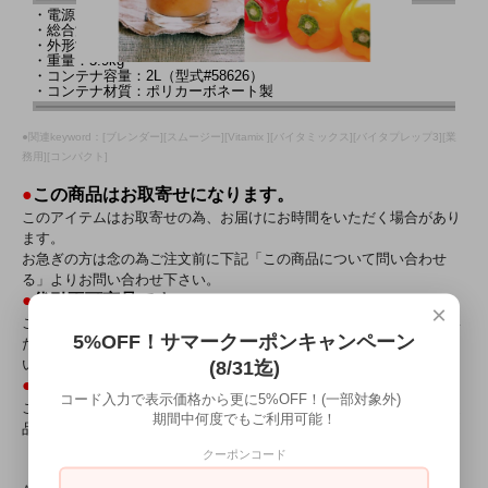
・電源：単相100V 50/60HZ
・総合消費電力：975W
・外形寸法：203Wx229Dx514H(mm)
・重量：5.9kg
・コンテナ容量：2L（型式#58626）
・コンテナ材質：ポリカーボネート製
●関連keyword：[ブレンダー][スムージー][Vitamix ][バイタミックス][バイタプレップ3][業
務用][コンパクト]
●
この商品はお取寄せになります。
このアイテムはお取寄せの為、お届けにお時間をいただく場合があり
ます。
お急ぎの方は念の為ご注文前に下記「この商品について問い合わせ
る」よりお問い合わせ下さい。
●
代引不可商品です。
×
このアイテムはメーカー直送の為、お支払い方法に代引きをご利用い
5%OFF！サマークーポンキャンペーン
ただけません。恐れ入りますがご注文の際は代引き以外をご選択下さ
(8/31迄)
い。
●
キャンセル・返品不可商品です。
コード入力で表示価格から更に5%OFF！(一部対象外)
このアイテムは取寄せ・大型商品の為、手配後のキャンセルおよび返
期間中何度でもご利用可能！
品は不可となります。
クーポンコード