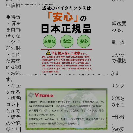
い信頼を集めています。
◆特徴
・ 素材や仕上がりの好みに応じて、ブレードの回転速度
を自由に変えら れます。混ぜる、刻む、挽く、捏ねる、
砕くなど使い勝手は様々です。
・ツインベアリング採用のウエットブレードを装備、抜
群の耐久性を誇 ります。
・これまでのブレンダー・ミキサーでは処理が難しかっ
た素材も「ボル テックス対流」効果により短時間で理想
的な状態に仕上げます。
・お粥など熱いものも冷まさずにそのまま攪拌できま
す。
・キューブアイスをそのまま砕いてスムージードリンク
を作ることができます。
・標準装備のアクセラレーターでコンテナー内の対流を
コントロールし、粘度の高い素材の攪拌効果を高めるこ
とができます。
・標準装備の専用工具「リテーナー」でコンテナー部分
の分解が可能 です。清掃が簡単にでき衛生的です。
◎１年間保証付きで万一の際やメンテナンス等も含め安