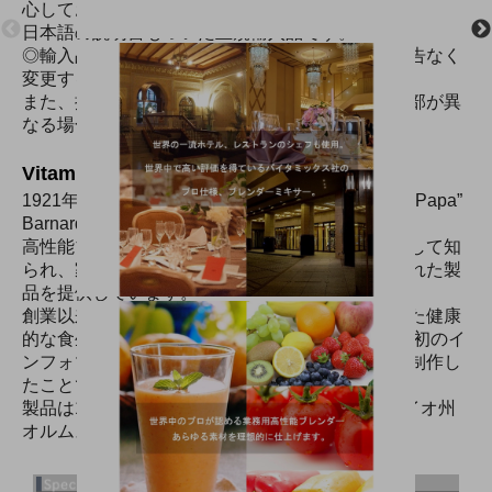
心してお使いいただけます。
日本語の説明書もついた正規輸入品です。
◎輸入品につき商品のデザイン、仕様、価格は予告なく
変更する場合がありますので何卒ご了承ください。
また、掲載の商品画像につきましては、外観の一部が異
なる場合がございます。
Vitamix （ヴァイタミックス）
1921年にアメリカ・オハイオ州でWilliam Grover “Papa”
Barnardにより設立されました。
高性能ブレンダー（ミキサー）の専門メーカーとして知
られ、家庭用・業務用ともに耐久性とパワーに優れた製
品を提供しています。
創業以来、ホールフード（丸ごと食材）を活用した健康
的な食生活を推進しており、1949年にはアメリカ初のイ
ンフォマーシャル（テレビショッピング番組）を制作し
たことでも有名です。
製品は130カ国以上で販売されており本社はオハイオ州
オルムステッド・タウンシップ