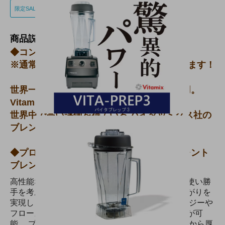
限定SALE
商品説明
◆コンテナ＋1個無料進呈キャンペーン中！
※通常付属1個＋無料分1個＝合計2個付属します！
世界一流ホテル、レストランのシェフも使用。
Vitamixのプロ仕様、ブレンダーミキサー。
世界中で高い評価を得ている バイタッミクス社の
ブレンダーです。
◆プログラム機能付きで静穏性が高いサイレント
ブレンダーは
→こちらをご覧下さい。
高性能なモーターや撹拌力を高める工夫、さらに使い勝
手を考慮した設計で、スピーディに質の高い仕上がりを
実現します。 通常のドリンクはもちろん、スムージーや
フローズンドリンクなどあらゆるメニューづくりが可
能。 プロ仕様のブレンダーとして、多くのシェフから厚